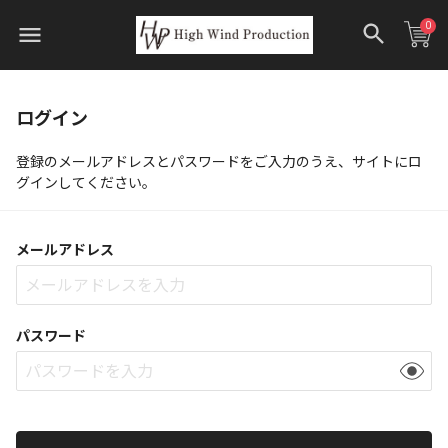
0
ログイン
登録のメールアドレスとパスワードをご入力のうえ、サイトにロ
グインしてください。
メールアドレス
パスワード