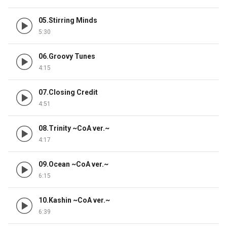
05.Stirring Minds
5:30
06.Groovy Tunes
4:15
07.Closing Credit
4:51
08.Trinity ~CoA ver.~
4:17
09.Ocean ~CoA ver.~
6:15
10.Kashin ~CoA ver.~
6:39