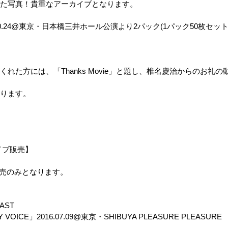
た写真！貴重なアーカイブとなります。
0.24@
東京・日本橋三井ホール公演より
2
パック
(1
パック
50
枚セッ
くれた方には、「
Thanks Movie
」と題し、
椎名慶治からのお礼の
ります。
イブ販売
】
売のみとなります。
AST
Y VOICE
」
2016.07.09@
東京・
SHIBUYA PLEASURE PLEASURE