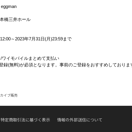
a eggman
本橋三井ホール
)12:00
～
2023
年
7
月
31
日
(
月
)23:59
まで
ク
/
ワイモバイルまとめて支払い
登録
(
無料
)
が必須となります。事前のご登録をおすすめしておりま
to アーカイブ販売
特定商取引法に基づく表示
情報の外部送信について