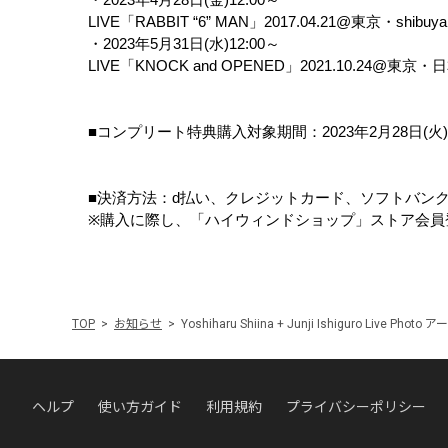
・
2023
年
4
月
28
日
(
金
)12:00
～
LIVE
「
RABBIT “6” MAN
」
2017.04.21
@
東京・
shibuy
・
2023
年
5
月
31
日
(
水
)12:00
～
LIVE
「
KNOCK and OPENED
」
2021.10.24@
東京・日
■
コンプリート特典購入対象期間：
2023
年
2
月
28
日
(
火
■
決済方法：
d
払い、クレジットカード、ソフトバン
※
購入に際し、「ハイウィンドショップ」ストア会員
TOP
お知らせ
Yoshiharu Shiina + Junji Ishiguro Live Pho
ヘルプ
使い方ガイド
利用規約
プライバシーポリシー