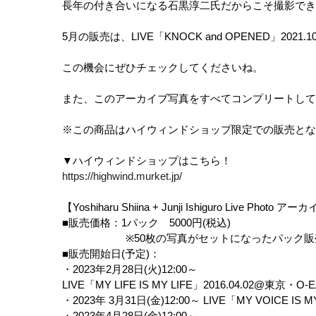
長年の付き合いになる石黒淳二氏だからこそ撮影でき
5
月の販売は、
LIVE
「
KNOCK and OPENED
」
2021.1
この機会にぜひチェックしてくださいね。
また、このアーカイブ写真をすべてコンプリートして
※この商品はハイウィンドショップ限定での販売とな
▼ハイウィンドショップはこちら！
https://highwind.murket.jp/
【
Yoshiharu Shiina + Junji Ishiguro Live Photo
アーカ
■
販売価格：
1
パック
5000
円
(
税込
)
※50
枚の写真がセットになったパック販
■
販売開始日
(
予定
)
：
・
2023
年
2
月
28
日
(
火
)12:00
～
LIVE
「
MY LIFE IS MY LIFE
」
2016.04.02@
東京・
O-E
・
2023
年
3
月
31
日
(
金
)12:00
～
LIVE
「
MY VOICE IS M