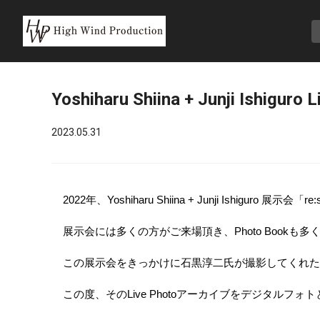
Yoshiharu Shiina + Junji Ishig
2023.05.31
2022
年、
Yoshiharu Shiina + Junji Ishiguro
展示会「
re:
展示会には多くの方がご来場頂き、
Photo Book
も多
この展示会をきっかけに石黒淳二氏が撮影してくれた
この度、その
Live Photo
アーカイブをデジタルフォト