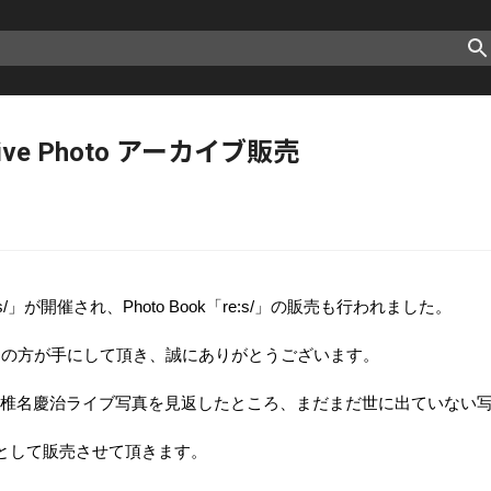
uro Live Photo アーカイブ販売
s/
」が開催され、
Photo Book
「
re:s/
」の
販売も行われました。
くの方が手にして頂き、誠にありがとうございます。
椎名慶治ライブ写真を見返したところ、まだまだ世に出ていない
として販売させて頂きます。