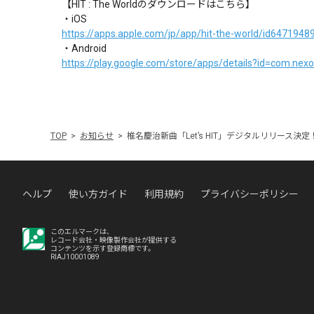
【HIT : The Worldのダウンロードはこちら】
・iOS
https://apps.apple.com/jp/app/hit-the-world/id647194
・Android
https://play.google.com/store/apps/details?id=com.nexo
TOP
お知らせ
椎名慶治新曲「Let’s HIT」デジタルリリース決定
ヘルプ
使い方ガイド
利用規約
プライバシーポリシー
このエルマークは、
レコード会社・映像製作会社が提供する
コンテンツを示す登録商標です。
RIAJ10001089