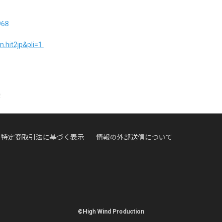
8968
n.hit2jp&pli=1
！
特定商取引法に基づく表示
情報の外部送信について
©︎High Wind Production