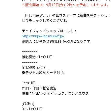
※販売開始は、9月13日(金)12時〜を予定しております。
「HIT : The World」の世界をテーマに新曲を書き下ろし
ぜひチェックしてくださいね。
▼ハイウィンドショップはこちら！
https://highwind.murket.jp/
※購入には会員登録(無料)が必須となります。
========
椎名慶治／Let’s HIT
========
￥1,500(tax in)
※デジタル歌詞カード付き。
Let's HIT
作詞・作曲：椎名慶治
編曲：宮田'レフティ'リョウ、コンノユウタ
[収録曲]
01：Let's HIT