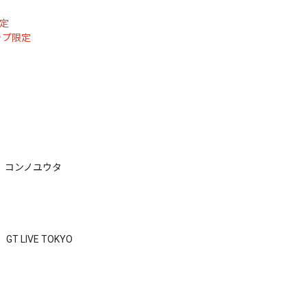
定
定
ップ限定
ョウ、コンノユウタ
、GT LIVE TOKYO